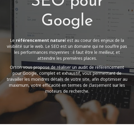
SEO pour
Contact
Google
01 45 31 64 32
Le
référencement nature
l est au coeur des enjeux de la
visibilité sur le web. Le SEO est un domaine qui ne souffre pas
les performances moyennes : il faut être le meilleur, et
atteindre les premières places.
Orson vous propose de réaliser
un audit de référencement
pour Google
, complet et exhaustif, vous permettant de
travailler les moindres détails de votre site, afin d’optimiser au
maximum, votre efficacité en termes de classement sur les
moteurs de recherche.